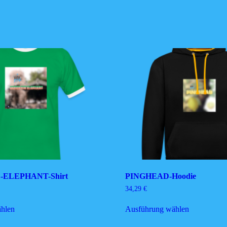
ELEPHANT-Shirt
PINGHEAD-Hoodie
34,29
€
Dieses
Dieses
hlen
Ausführung wählen
Produkt
Produkt
weist
weist