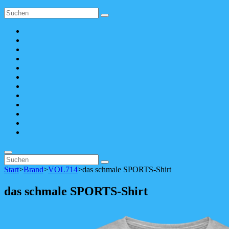
Search
Search
for:
Apple
Music
SoundCloud
Spotify
bandcamp
YouTube
Facebook
instagram
Pinterest
tiktok
youtubemusic
X
Linktree
Search
Search
Search
for:
Start
>
Brand
>
VOL714
>
das schmale SPORTS-Shirt
das schmale SPORTS-Shirt