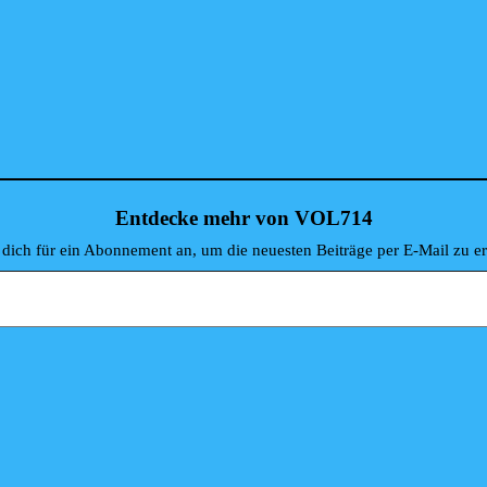
mehrere
mehrere
Varianten
Varianten
auf.
auf.
Die
Die
Optionen
Optionen
können
können
auf
auf
der
der
Produktseite
Produktseit
gewählt
gewählt
werden
werden
Entdecke mehr von VOL714
dich für ein Abonnement an, um die neuesten Beiträge per E-Mail zu er