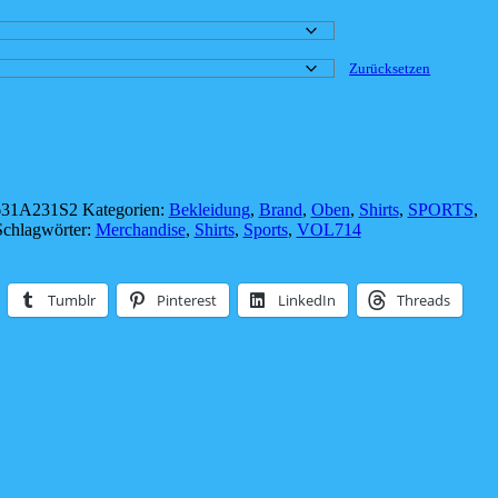
Zurücksetzen
631A231S2
Kategorien:
Bekleidung
,
Brand
,
Oben
,
Shirts
,
SPORTS
,
Schlagwörter:
Merchandise
,
Shirts
,
Sports
,
VOL714
Tumblr
Pinterest
LinkedIn
Threads