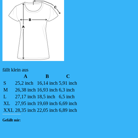
fällt klein aus
A
B
C
S
25,2 inch
16,14 inch
5,91 inch
M
26,38 inch
16,93 inch
6,3 inch
L
27,17 inch
18,5 inch
6,5 inch
XL
27,95 inch
19,69 inch
6,69 inch
XXL
28,35 inch
22,05 inch
6,89 inch
Gefällt mir: