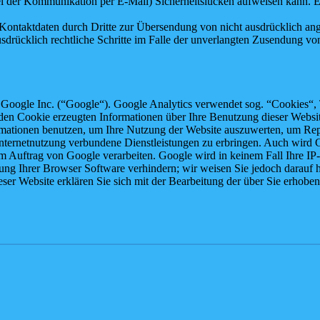
ei der Kommunikation per E-Mail) Sicherheitslücken aufweisen kann. Ei
ontaktdaten durch Dritte zur Übersendung von nicht ausdrücklich ang
ausdrücklich rechtliche Schritte im Falle der unverlangten Zusendung 
 Google Inc. (“Google“). Google Analytics verwendet sog. “Cookies“, 
en Cookie erzeugten Informationen über Ihre Benutzung dieser Website
mationen benutzen, um Ihre Nutzung der Website auszuwerten, um Repor
ternetnutzung verbundene Dienstleistungen zu erbringen. Auch wird Go
n im Auftrag von Google verarbeiten. Google wird in keinem Fall Ihre I
lung Ihrer Browser Software verhindern; wir weisen Sie jedoch darauf h
ser Website erklären Sie sich mit der Bearbeitung der über Sie erhob