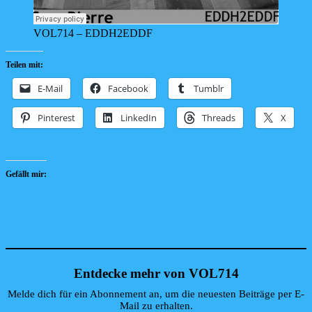
VOL714 – EDDH2EDDF
Teilen mit:
E-Mail
Facebook
Tumblr
Pinterest
LinkedIn
Threads
X
Gefällt mir:
Entdecke mehr von VOL714
Melde dich für ein Abonnement an, um die neuesten Beiträge per E-
Mail zu erhalten.