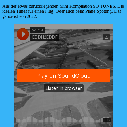
on
line
Aus der etwas zurückliegenden Mini-Kompilation SO TUNES. Die
idealen Tunes für einen Flug. Oder auch beim Plane-Spotting. Das
ganze ist von 2022.