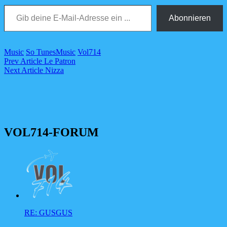
Gib deine E-Mail-Adresse ein ...
Abonnieren
Categories
Tags,
Music
So Tunes
Music
Vol714
Beitragsnavigation
Previous
Prev Article
Le Patron
Post
Next
Next Article
Nizza
Post
VOL714-FORUM
RE: GUSGUS