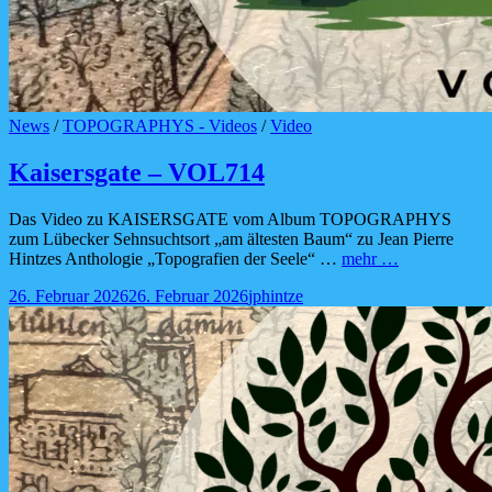
Cat
News
/
TOPOGRAPHYS - Videos
/
Video
Links
Kaisersgate – VOL714
Das Video zu KAISERSGATE vom Album TOPOGRAPHYS
zum Lübecker Sehnsuchtsort „am ältesten Baum“ zu Jean Pierre
Kaisersgate
Hintzes Anthologie „Topografien der Seele“ …
mehr …
–
Posted-
By
Byline
26. Februar 2026
26. Februar 2026
jphintze
VOL714
on
line