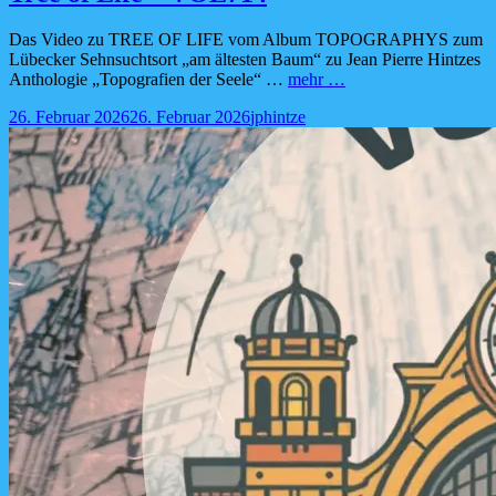
Das Video zu TREE OF LIFE vom Album TOPOGRAPHYS zum
Lübecker Sehnsuchtsort „am ältesten Baum“ zu Jean Pierre Hintzes
Tree
Anthologie „Topografien der Seele“ …
mehr …
of
Posted-
By
Byline
26. Februar 2026
26. Februar 2026
jphintze
Life
on
line
–
VOL714