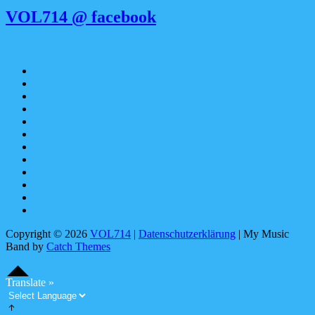
VOL714 @ facebook
Apple
Music
SoundCloud
Spotify
bandcamp
YouTube
Facebook
instagram
Pinterest
tiktok
youtubemusic
X
Linktree
Copyright © 2026
VOL714
|
Datenschutzerklärung
|
My Music
Band by
Catch Themes
Scroll
Scroll
Up
Up
S
c
o
l
l
U
Translate »
r
p