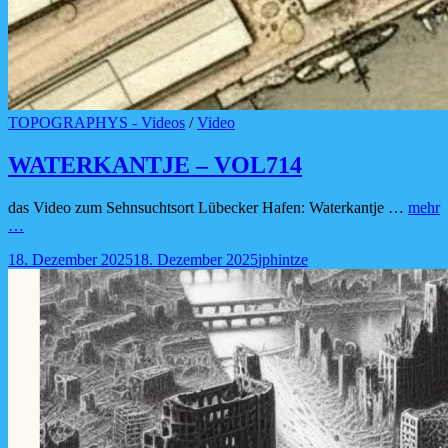
Cat
TOPOGRAPHYS - Videos
/
Video
Links
WATERKANTJE – VOL714
das Video zum Sehnsuchtsort Lübecker Hafen: Waterkantje …
mehr
WATERKANTJE
…
–
Posted-
By
Byline
18. Dezember 2025
18. Dezember 2025
jphintze
VOL714
on
line