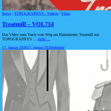
Cat
News
/
TOPOGRAPHYS - Videos
/
Video
Links
Treatmill – VOL714
Das Video zum Track vom Weg am Bahndamm: Treatmill aus
Treatmill
TOPOGRAPHYS …
mehr …
–
Posted-
By
Byline
17. Januar 2026
17. Januar 2026
jphintze
VOL714
on
line