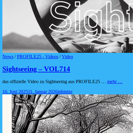
Cat
News
/
PROFILE25 - Videos
/
Video
Links
Sightseeing – VOL714
Sight
das offizielle Video zu Sightseeing aus PROFILE25 …
mehr …
–
Posted-
By
Byline
16. Juni 2025
11. Januar 2026
jphintze
VOL
on
line