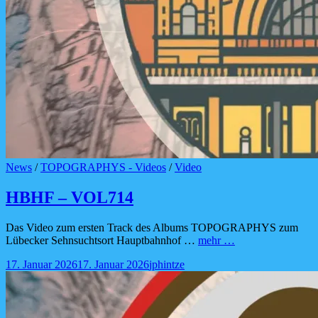
Cat
News
/
TOPOGRAPHYS - Videos
/
Video
Links
HBHF – VOL714
Das Video zum ersten Track des Albums TOPOGRAPHYS zum
HBHF
Lübecker Sehnsuchtsort Hauptbahnhof …
mehr …
–
Posted-
By
Byline
17. Januar 2026
17. Januar 2026
jphintze
VOL714
on
line