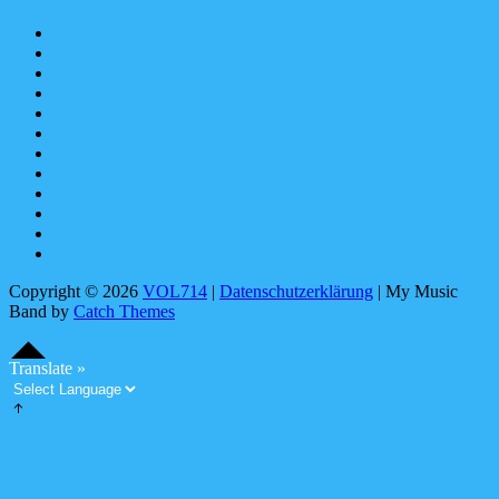
Apple
Music
SoundCloud
Spotify
bandcamp
YouTube
Facebook
instagram
Pinterest
tiktok
youtubemusic
X
Linktree
Copyright © 2026
VOL714
|
Datenschutzerklärung
|
My Music
Band by
Catch Themes
Scroll
Scroll
Up
Up
S
c
o
l
l
U
Translate »
r
p