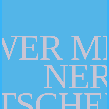
WER M
NER
TSCHE