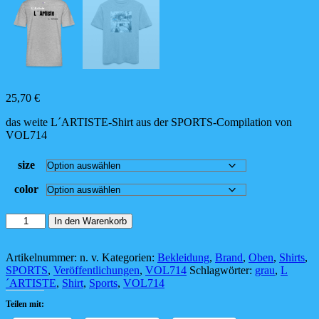
25,70
€
das weite L´ARTISTE-Shirt aus der SPORTS-Compilation von
VOL714
size
color
das
In den Warenkorb
L
´ARTISTE-
Stanley/Stella
Artikelnummer:
n. v.
Kategorien:
Bekleidung
,
Brand
,
Oben
,
Shirts
,
Relaxed
SPORTS
,
Veröffentlichungen
,
VOL714
Schlagwörter:
grau
,
L
Fit
´ARTISTE
,
Shirt
,
Sports
,
VOL714
Unisex
Teilen mit:
Bio-