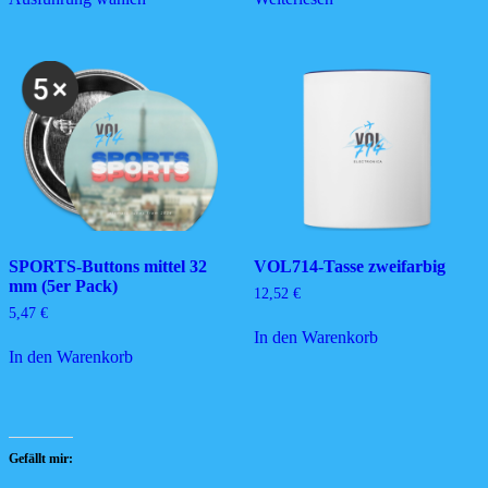
weist
mehrere
Varianten
auf.
Die
Optionen
können
auf
der
Produktseite
gewählt
werden
SPORTS-Buttons mittel 32
VOL714-Tasse zweifarbig
mm (5er Pack)
12,52
€
5,47
€
In den Warenkorb
In den Warenkorb
Gefällt mir: