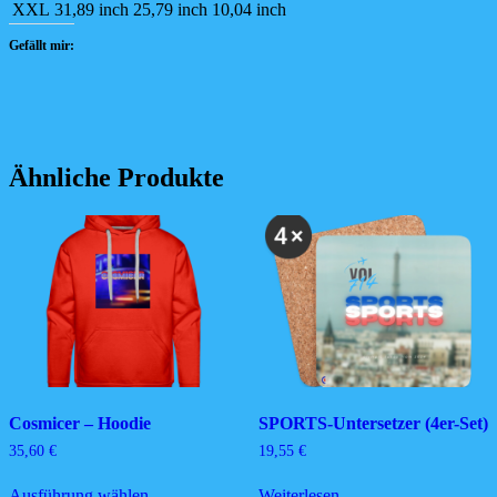
XXL
31,89 inch
25,79 inch
10,04 inch
Gefällt mir:
Ähnliche Produkte
Cosmicer – Hoodie
SPORTS-Untersetzer (4er-Set)
35,60
€
19,55
€
Dieses
Ausführung wählen
Weiterlesen
Produkt