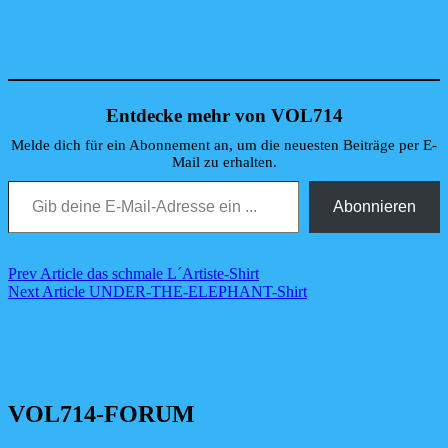
Entdecke mehr von VOL714
Melde dich für ein Abonnement an, um die neuesten Beiträge per E-
Mail zu erhalten.
Gib deine E-Mail-Adresse ein ...
Abonnieren
Beitragsnavigation
Previous
Prev Article
das schmale L´Artiste-Shirt
Post
Next
Next Article
UNDER-THE-ELEPHANT-Shirt
Post
VOL714-FORUM