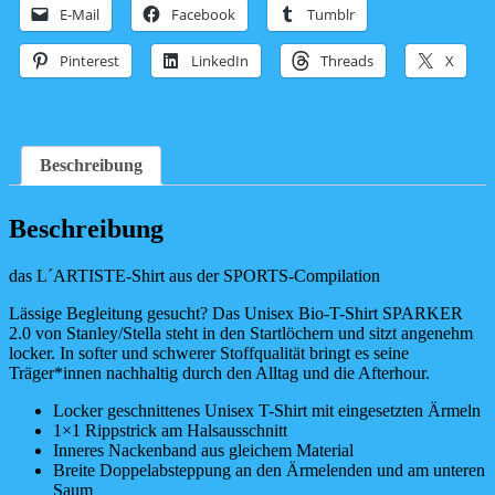
T-
E-Mail
Facebook
Tumblr
Shirt
Menge
Pinterest
LinkedIn
Threads
X
Beschreibung
Beschreibung
das L´ARTISTE-Shirt aus der SPORTS-Compilation
Lässige Begleitung gesucht? Das Unisex Bio-T-Shirt SPARKER
2.0 von Stanley/Stella steht in den Startlöchern und sitzt angenehm
locker. In softer und schwerer Stoffqualität bringt es seine
Träger*innen nachhaltig durch den Alltag und die Afterhour.
Locker geschnittenes Unisex T-Shirt mit eingesetzten Ärmeln
1×1 Rippstrick am Halsausschnitt
Inneres Nackenband aus gleichem Material
Breite Doppelabsteppung an den Ärmelenden und am unteren
Saum