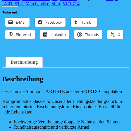
Menge
´ARTISTE
,
Merchandise
,
Shirt
,
VOL714
Teilen mit:
E-Mail
Facebook
Tumblr
Pinterest
LinkedIn
Threads
X
Beschreibung
Beschreibung
das schmale Shirt zu L´ARTISTE aus der SPORTS-Compilation
Kompromisslos klassisch: Unser aller Lieblingskleidungsstück in
seiner femininsten Erscheinungsform. Ein absolutes Basisteil für
jede Lebenslage.
hochwertige Verarbeitung: doppelte Nähte an den Säumen
Rundhalsausschnitt und verkürzte Ärmel