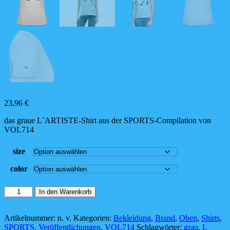
23,96
€
das graue L´ARTISTE-Shirt aus der SPORTS-Compilation von
VOL714
size
color
das
In den Warenkorb
schmale
L
´Artiste-
Artikelnummer:
n. v.
Kategorien:
Bekleidung
,
Brand
,
Oben
,
Shirts
,
Shirt
SPORTS
,
Veröffentlichungen
,
VOL714
Schlagwörter:
grau
,
L