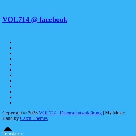
VOL714 @ facebook
Apple
Music
SoundCloud
Spotify
bandcamp
YouTube
Facebook
instagram
Pinterest
tiktok
youtubemusic
X
Linktree
Copyright © 2026
VOL714
|
Datenschutzerklärung
|
My Music
Band by
Catch Themes
Scroll
Scroll
Up
Up
Translate »