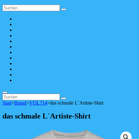
Search
Search
for:
Apple
Music
SoundCloud
Spotify
bandcamp
YouTube
Facebook
instagram
Pinterest
tiktok
youtubemusic
X
Linktree
Search
Search
Search
for:
Start
>
Brand
>
VOL714
>
das schmale L´Artiste-Shirt
das schmale L´Artiste-Shirt