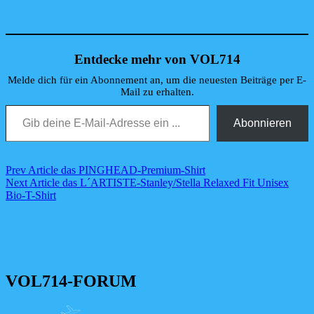
Produktseite
der
gewählt
Produktseite
werden
gewählt
werden
Entdecke mehr von VOL714
Melde dich für ein Abonnement an, um die neuesten Beiträge per E-
Mail zu erhalten.
Gib deine E-Mail-Adresse ein ...
Abonnieren
Beitragsnavigation
Previous
Prev Article
das PINGHEAD-Premium-Shirt
Post
Next
Next Article
das L´ARTISTE-Stanley/Stella Relaxed Fit Unisex
Post
Bio-T-Shirt
VOL714-FORUM