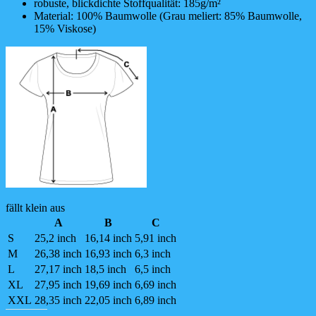
robuste, blickdichte Stoffqualität: 185g/m²
Material: 100% Baumwolle (Grau meliert: 85% Baumwolle,
15% Viskose)
fällt klein aus
A
B
C
S
25,2 inch
16,14 inch
5,91 inch
M
26,38 inch
16,93 inch
6,3 inch
L
27,17 inch
18,5 inch
6,5 inch
XL
27,95 inch
19,69 inch
6,69 inch
XXL
28,35 inch
22,05 inch
6,89 inch