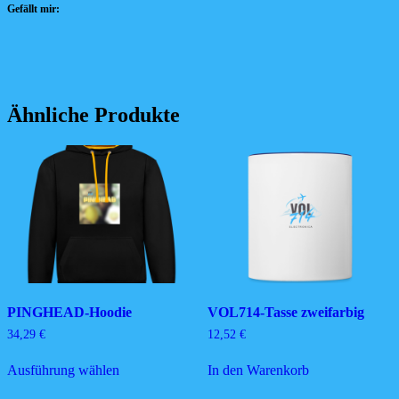
Gefällt mir:
Ähnliche Produkte
PINGHEAD-Hoodie
VOL714-Tasse zweifarbig
34,29
€
12,52
€
Dieses
Ausführung wählen
In den Warenkorb
Produkt
weist