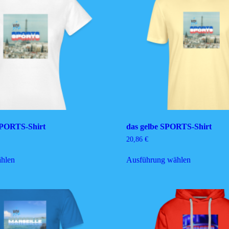
SPORTS-Shirt
das gelbe SPORTS-Shirt
20,86
€
Dieses
Dieses
hlen
Ausführung wählen
Produkt
Produkt
weist
weist
mehrere
mehrere
Varianten
Varianten
auf.
auf.
Die
Die
Optionen
Optionen
können
können