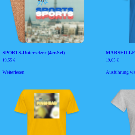
auf
der
Produktseite
gewählt
werden
SPORTS-Untersetzer (4er-Set)
MARSEILLE 
19,55
€
19,05
€
Weiterlesen
Ausführung wä