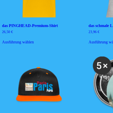
das PINGHEAD-Premium-Shirt
das schmale L´
26,50
€
23,96
€
Dieses
Ausführung wählen
Ausführung wä
Produkt
weist
mehrere
Varianten
auf.
Die
Optionen
können
auf
der
Produktseite
gewählt
werden