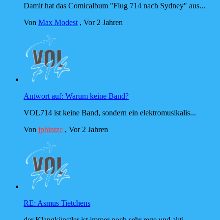
Damit hat das Comicalbum "Flug 714 nach Sydney" aus...
Von
Max Modest
,
Vor 2 Jahren
Antwort auf: Warum keine Band?
VOL714 ist keine Band, sondern ein elektromusikalis...
Von
jphintze
,
Vor 2 Jahren
RE: Asmus Tietchens
der Klangkünstler ist immer noch sehr rege und akti...