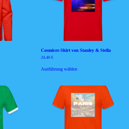
auf
der
e
Produktseite
gewählt
werden
Cosmicer-Shirt von Stanley & Stella
24,40
€
Dieses
Ausführung wählen
Produkt
weist
mehrere
Varianten
auf.
Die
Optionen
können
auf
der
e
Produktseite
gewählt