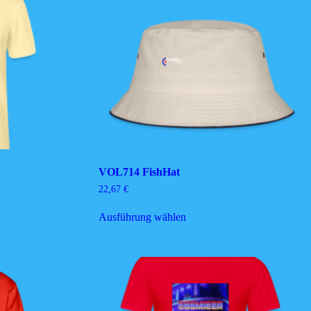
VOL714 FishHat
22,67
€
Dieses
Ausführung wählen
Produkt
weist
mehrere
Varianten
auf.
Die
Optionen
können