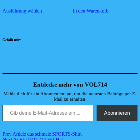
Dieses
Ausführung wählen
In den Warenkorb
Produkt
weist
mehrere
Varianten
auf.
Die
Gefällt mir:
Optionen
können
auf
der
Produktseite
gewählt
werden
Entdecke mehr von VOL714
Melde dich für ein Abonnement an, um die neuesten Beiträge per E-
Mail zu erhalten.
Gib deine E-Mail-Adresse ein ...
Abonnieren
Beitragsnavigation
Previous
Prev Article
das schmale SPORTS-Shirt
Post
Next
Next Article
VOL714 FishHat