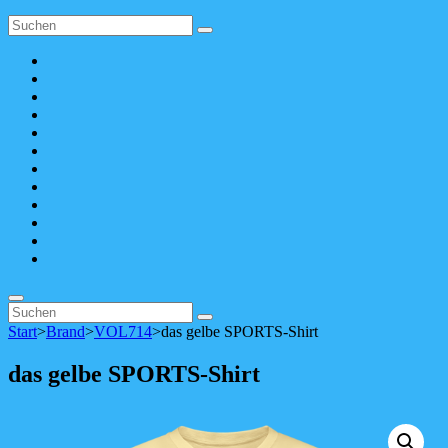
Search
Search
for:
Apple
Music
SoundCloud
Spotify
bandcamp
YouTube
Facebook
instagram
Pinterest
tiktok
youtubemusic
X
Linktree
Search
Search
Search
for:
Start
>
Brand
>
VOL714
>
das gelbe SPORTS-Shirt
das gelbe SPORTS-Shirt