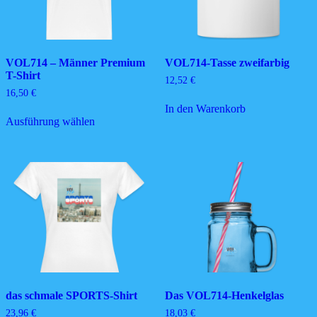
VOL714 – Männer Premium
VOL714-Tasse zweifarbig
T-Shirt
12,52
€
16,50
€
In den Warenkorb
Dieses
Ausführung wählen
Produkt
weist
mehrere
Varianten
auf.
Die
Optionen
können
auf
der
Produktseite
gewählt
werden
das schmale SPORTS-Shirt
Das VOL714-Henkelglas
23,96
€
18,03
€