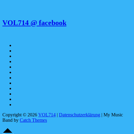
VOL714 @ facebook
Apple
Music
SoundCloud
Spotify
bandcamp
YouTube
Facebook
instagram
Pinterest
tiktok
youtubemusic
X
Linktree
Copyright © 2026
VOL714
|
Datenschutzerklärung
|
My Music
Band by
Catch Themes
Scroll
Scroll
Up