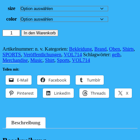
size
color
das
In den Warenkorb
gelbe
SPORTS-
Shirt
Artikelnummer:
n. v.
Kategorien:
Bekleidung
,
Brand
,
Oben
,
Shirts
,
Menge
SPORTS
,
Veröffentlichungen
,
VOL714
Schlagwörter:
gelb
,
Merchandise
,
Music
,
Shirt
,
Sports
,
VOL714
Teilen mit:
E-Mail
Facebook
Tumblr
Pinterest
LinkedIn
Threads
X
Beschreibung