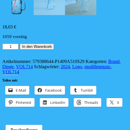
18,03
€
1059 vorrätig
Das
In den Warenkorb
VOL714-
Henkelglas
Menge
Artikelnummer:
579388644-P1409A510S29
Kategorien:
Brand
,
Dinge
,
VOL714
Schlagwörter:
2024
,
Logo
,
modfilmmusic
,
VOL714
Teilen mit:
E-Mail
Facebook
Tumblr
Pinterest
LinkedIn
Threads
X
Beschreibung