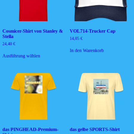
Cosmicer-Shirt von Stanley &
VOL714-Trucker Cap
Stella
14,05
€
24,40
€
In den Warenkorb
Dieses
Ausführung wählen
Produkt
weist
mehrere
Varianten
auf.
Die
Optionen
können
auf
der
Produktseite
gewählt
werden
das PINGHEAD-Premium-
das gelbe SPORTS-Shirt