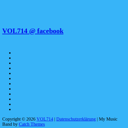
VOL714 @ facebook
Apple
Music
SoundCloud
Spotify
bandcamp
YouTube
Facebook
instagram
Pinterest
tiktok
youtubemusic
X
Linktree
Copyright © 2026
VOL714
|
Datenschutzerklärung
|
My Music
Band by
Catch Themes