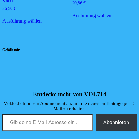
Shirt
20,86
€
26,50
€
Dieses
Ausführung wählen
Dieses
Produkt
Ausführung wählen
Produkt
weist
weist
mehrere
mehrere
Varianten
Varianten
auf.
auf.
Die
Die
Optionen
Gefällt mir:
Optionen
können
können
auf
auf
der
der
Produktseite
Produktseite
gewählt
gewählt
werden
werden
Entdecke mehr von VOL714
Melde dich für ein Abonnement an, um die neuesten Beiträge per E-
Mail zu erhalten.
Gib deine E-Mail-Adresse ein ...
Abonnieren