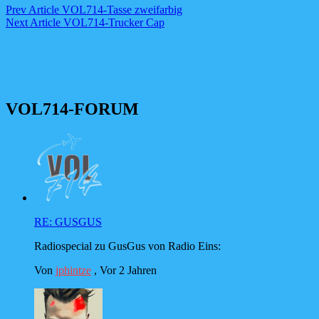
Beitragsnavigation
Previous
Prev Article
VOL714-Tasse zweifarbig
Post
Next
Next Article
VOL714-Trucker Cap
Post
VOL714-FORUM
RE: GUSGUS
Radiospecial zu GusGus von Radio Eins:
Von
jphintze
,
Vor 2 Jahren