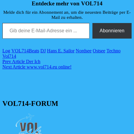
Entdecke mehr von VOL714
Melde dich für ein Abonnement an, um die neuesten Beiträge per E-
Mail zu erhalten.
Gib deine E-Mail-Adresse ein ...
Abonnieren
Categories
Tags,
Log
VOL714
Beats
DJ
Hans E. Sailor
Nordsee
Ostsee
Techno
Vol714
Beitragsnavigation
Previous
Prev Article
Der Ich
Post
Next
Next Article
www.vol714.eu online!
Post
VOL714-FORUM