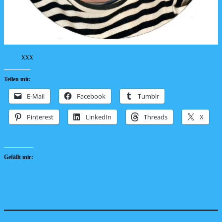
xxx
Teilen mit:
E-Mail
Facebook
Tumblr
Pinterest
LinkedIn
Threads
X
Gefällt mir: