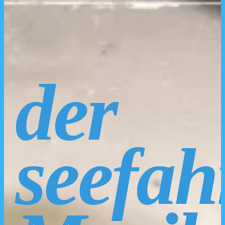
der
seefah