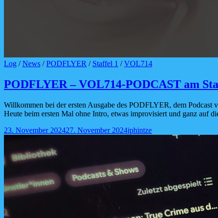
Cat
Log
/
News
/
PODFLYER
/
Staffel 1
/
VOL714
Links
PODFLYER – VOL714-PODCAST am Sta
Willkommen bei der ersten Ausgabe des PODFLYER, dem Podcast
Heute beim ersten Mal ohne Intro, etwas improvisiert und ganz auf d
Posted-
By
Byline
23. November 2024
27. November 2024
jphintze
on
line