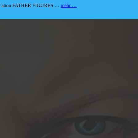
Brescia
pilation FATHER FIGURES …
mehr …
Underground