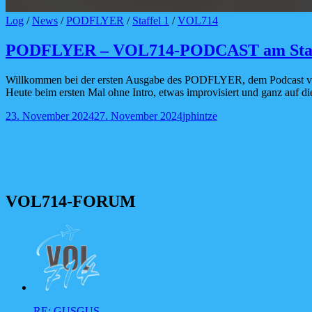
Cat
Log
/
News
/
PODFLYER
/
Staffel 1
/
VOL714
Links
PODFLYER – VOL714-PODCAST am Sta
Willkommen bei der ersten Ausgabe des PODFLYER, dem Podcast
Heute beim ersten Mal ohne Intro, etwas improvisiert und ganz auf d
Posted-
By
Byline
23. November 2024
27. November 2024
jphintze
on
line
VOL714-FORUM
RE: GUSGUS