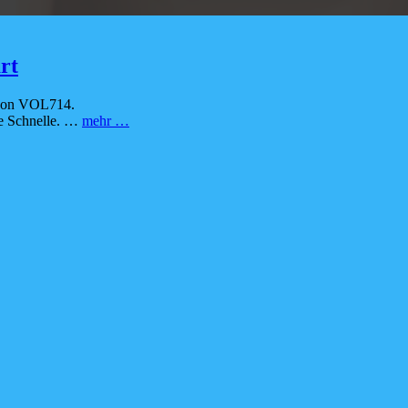
rt
 von VOL714.
PODFLYER
ie Schnelle. …
mehr …
–
VOL714-
PODCAST
am
Start