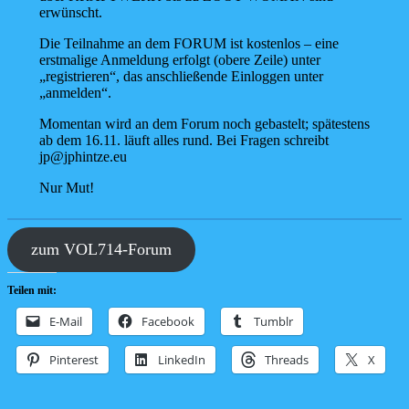
erwünscht.
Die Teilnahme an dem FORUM ist kostenlos – eine
erstmalige Anmeldung erfolgt (obere Zeile) unter
„registrieren“, das anschließende Einloggen unter
„anmelden“.
Momentan wird an dem Forum noch gebastelt; spätestens
ab dem 16.11. läuft alles rund. Bei Fragen schreibt
jp@jphintze.eu
Nur Mut!
zum VOL714-Forum
Teilen mit:
E-Mail
Facebook
Tumblr
Pinterest
LinkedIn
Threads
X