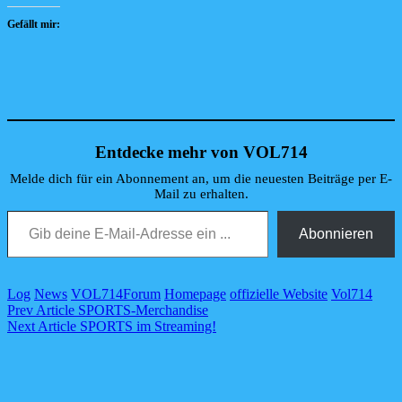
Gefällt mir:
Entdecke mehr von VOL714
Melde dich für ein Abonnement an, um die neuesten Beiträge per E-
Mail zu erhalten.
Gib deine E-Mail-Adresse ein ...
Abonnieren
Categories
Tags,
Log
News
VOL714
Forum
Homepage
offizielle Website
Vol714
Beitragsnavigation
Previous
Prev Article
SPORTS-Merchandise
Post
Next
Next Article
SPORTS im Streaming!
Post