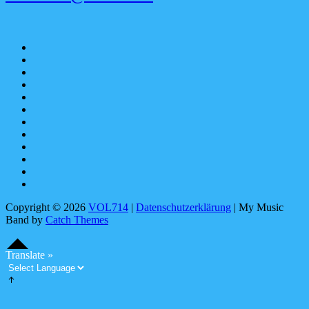
Apple
Music
SoundCloud
Spotify
bandcamp
YouTube
Facebook
instagram
Pinterest
tiktok
youtubemusic
X
Linktree
Copyright © 2026
VOL714
|
Datenschutzerklärung
|
My Music
Band by
Catch Themes
Scroll
Scroll
Up
Up
S
c
o
l
l
U
Translate »
r
p