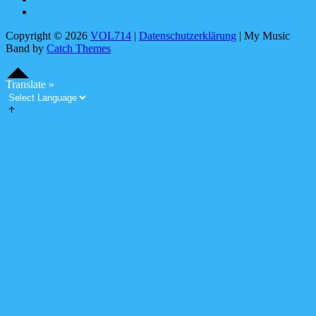
Linktree
Copyright © 2026
VOL714
|
Datenschutzerklärung
|
My Music
Band by
Catch Themes
Scroll
Scroll
Up
Up
S
c
o
l
l
U
Translate »
r
p