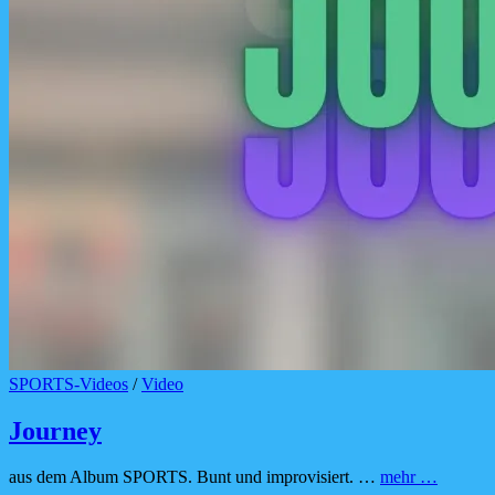
Cat
SPORTS-Videos
/
Video
Links
Journey
Journey
aus dem Album SPORTS. Bunt und improvisiert. …
mehr …