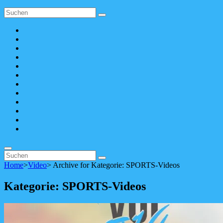
Search
Search
for:
Apple
Music
SoundCloud
Spotify
bandcamp
YouTube
Facebook
instagram
Pinterest
tiktok
youtubemusic
X
Linktree
Search
Search
Search
for:
Home
>
Video
>
Archive for
Kategorie:
SPORTS-Videos
Kategorie:
SPORTS-Videos