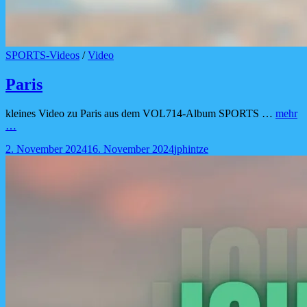
Cat
SPORTS-Videos
/
Video
Links
Paris
kleines Video zu Paris aus dem VOL714-Album SPORTS …
mehr
Paris
…
Posted-
By
Byline
2. November 2024
16. November 2024
jphintze
on
line