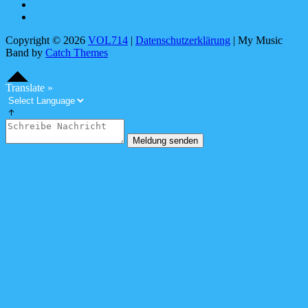
X
Linktree
Copyright © 2026
VOL714
|
Datenschutzerklärung
|
My Music
Band by
Catch Themes
Scroll
Scroll
Up
Up
S
c
o
l
l
U
Translate »
r
p