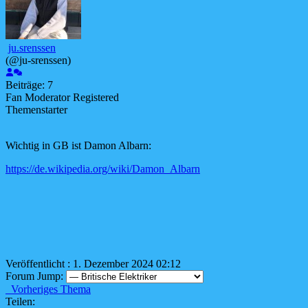
ju.srenssen
(@ju-srenssen)
Beiträge: 7
Fan
Moderator
Registered
Themenstarter
Wichtig in GB ist Damon Albarn:
https://de.wikipedia.org/wiki/Damon_Albarn
Veröffentlicht : 1. Dezember 2024 02:12
Forum Jump:
Vorheriges Thema
Teilen: