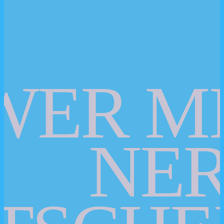
WER M
NER