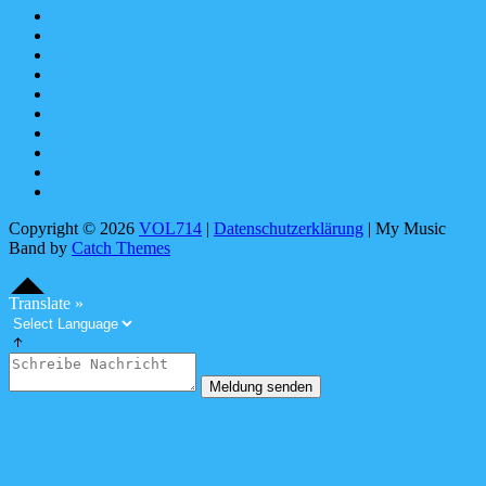
Spotify
bandcamp
YouTube
Facebook
instagram
Pinterest
tiktok
youtubemusic
X
Linktree
Copyright © 2026
VOL714
|
Datenschutzerklärung
|
My Music
Band by
Catch Themes
Scroll
Scroll
Up
Up
S
c
o
l
l
U
Translate »
r
p