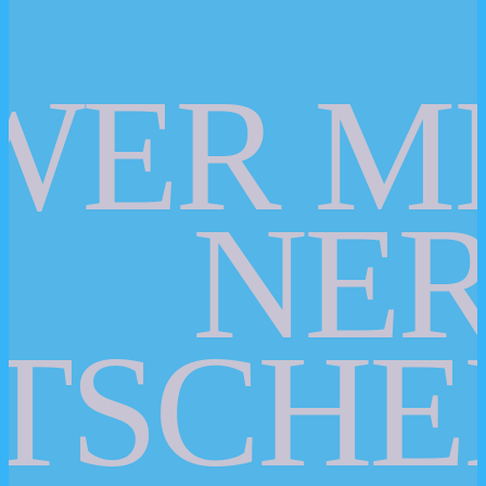
WER M
NER
TSCHE