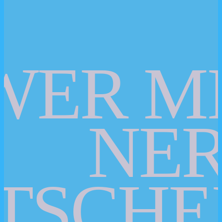
WER M
NER
TSCHE