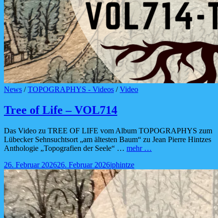
Cat
News
/
TOPOGRAPHYS - Videos
/
Video
Links
Tree of Life – VOL714
Das Video zu TREE OF LIFE vom Album TOPOGRAPHYS zum
Lübecker Sehnsuchtsort „am ältesten Baum“ zu Jean Pierre Hintzes
Tree
Anthologie „Topografien der Seele“ …
mehr …
of
Posted-
By
Byline
26. Februar 2026
26. Februar 2026
jphintze
Life
on
line
–
VOL714