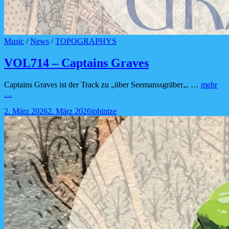
Cat
Music
/
News
/
TOPOGRAPHYS
Links
VOL714 – Captains Graves
Captains Graves ist der Track zu „über Seemanssgräber„. …
mehr
VOL714
…
–
Posted-
By
Byline
2. März 2026
2. März 2026
jphintze
Captains
on
line
Graves