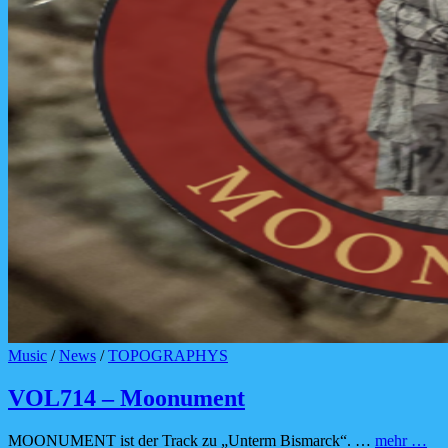
Cat
Music
/
News
/
TOPOGRAPHYS
Links
VOL714 – Moonument
VO
MOONUMENT ist der Track zu „Unterm Bismarck“. …
mehr …