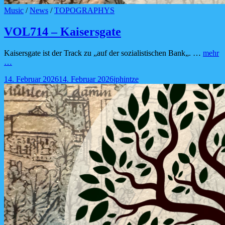
Cat
Music
/
News
/
TOPOGRAPHYS
Links
VOL714 – Kaisersgate
Kaisersgate ist der Track zu „auf der sozialistischen Bank„. …
mehr
VOL714
…
–
Posted-
By
Byline
14. Februar 2026
14. Februar 2026
jphintze
Kaisersgate
on
line