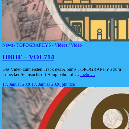
Cat
News
/
TOPOGRAPHYS - Videos
/
Video
Links
HBHF – VOL714
Das Video zum ersten Track des Albums TOPOGRAPHYS zum
HBHF
Lübecker Sehnsuchtsort Hauptbahnhof …
mehr …
–
Posted-
By
Byline
17. Januar 2026
17. Januar 2026
jphintze
VOL714
on
line