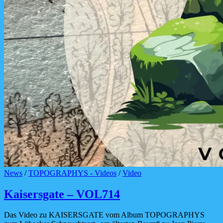
Cat
News
/
TOPOGRAPHYS - Videos
/
Video
Links
Kaisersgate – VOL714
Das Video zu KAISERSGATE vom Album TOPOGRAPHYS