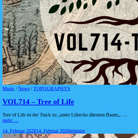
Cat
Music
/
News
/
TOPOGRAPHYS
Links
VOL714 – Tree of Life
Tree of Life ist der Track zu „unter Lübecks ältestem Baum„. …
VOL714
mehr …
–
Posted-
By
Byline
14. Februar 2026
14. Februar 2026
jphintze
Tree
on
line
of