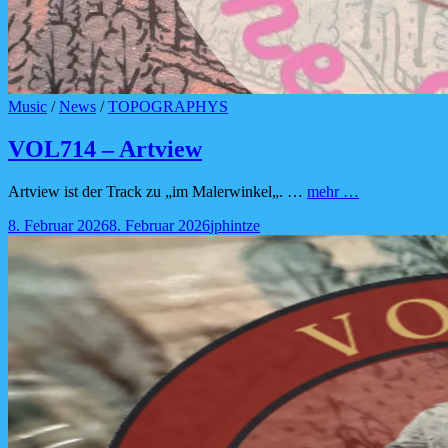
Cat
Music
/
News
/
TOPOGRAPHYS
Links
VOL714 – Artview
VOL714
Artview ist der Track zu „im Malerwinkel„. …
mehr …
–
Posted-
By
Byline
8. Februar 2026
8. Februar 2026
jphintze
Artview
on
line