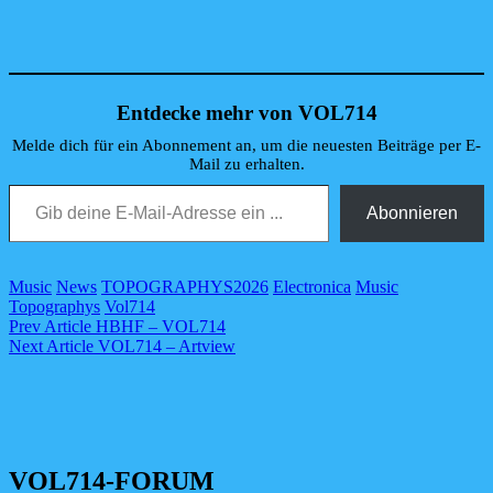
Entdecke mehr von VOL714
Melde dich für ein Abonnement an, um die neuesten Beiträge per E-
Mail zu erhalten.
Gib deine E-Mail-Adresse ein ...
Abonnieren
Categories
Tags,
Music
News
TOPOGRAPHYS
2026
Electronica
Music
Topographys
Vol714
Beitragsnavigation
Previous
Prev Article
HBHF – VOL714
Post
Next
Next Article
VOL714 – Artview
Post
VOL714-FORUM