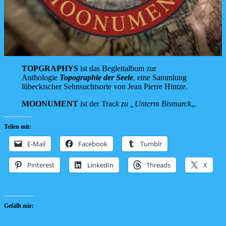
TOPGRAPHYS
ist das Begleitalbum zur
Anthologie
Topographie der Seele
, eine Sammlung
lübeckischer Sehnsuchtsorte von Jean Pierre Hintze.
MOONUMENT
ist der Trac
k zu „
Unterm
Bismarck
„.
Teilen mit:
E-Mail
Facebook
Tumblr
Pinterest
LinkedIn
Threads
X
Gefällt mir: