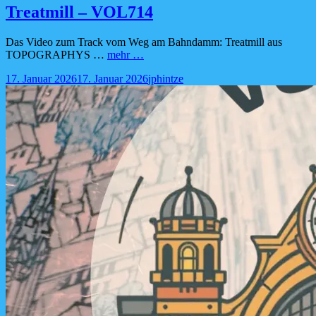
Treatmill – VOL714
Das Video zum Track vom Weg am Bahndamm: Treatmill aus
Treatmill
TOPOGRAPHYS …
mehr …
–
Posted-
By
Byline
17. Januar 2026
17. Januar 2026
jphintze
VOL714
on
line