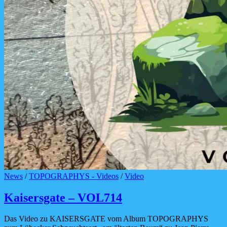
Cat
News
/
TOPOGRAPHYS - Videos
/
Video
Links
Kaisersgate – VOL714
Das Video zu KAISERSGATE vom Album TOPOGRAPHYS