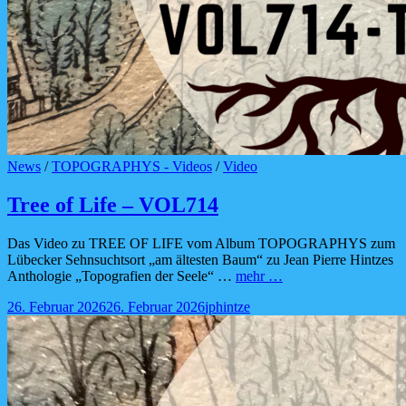
Cat
News
/
TOPOGRAPHYS - Videos
/
Video
Links
Tree of Life – VOL714
Das Video zu TREE OF LIFE vom Album TOPOGRAPHYS zum
Lübecker Sehnsuchtsort „am ältesten Baum“ zu Jean Pierre Hintzes
Tree
Anthologie „Topografien der Seele“ …
mehr …
of
Posted-
By
Byline
26. Februar 2026
26. Februar 2026
jphintze
Life
on
line
–
VOL714