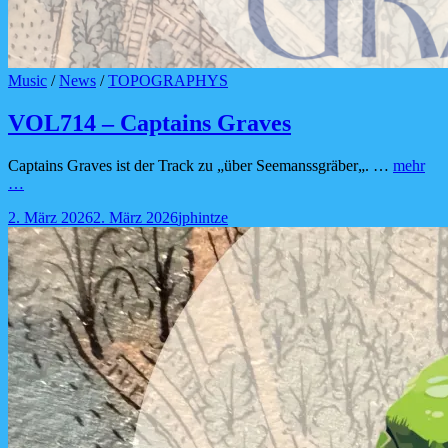
Cat
Music
/
News
/
TOPOGRAPHYS
Links
VOL714 – Captains Graves
Captains Graves ist der Track zu „über Seemanssgräber„. …
mehr
VOL714
…
–
Posted-
By
Byline
2. März 2026
2. März 2026
jphintze
Captains
on
line
Graves