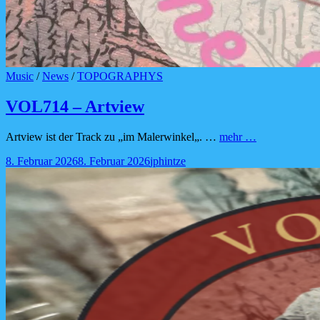
Cat
Music
/
News
/
TOPOGRAPHYS
Links
VOL714 – Artview
VOL714
Artview ist der Track zu „im Malerwinkel„. …
mehr …
–
Posted-
By
Byline
8. Februar 2026
8. Februar 2026
jphintze
Artview
on
line