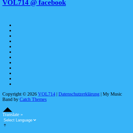
VOL714 @ facebook
Apple
Music
SoundCloud
Spotify
bandcamp
YouTube
Facebook
instagram
Pinterest
tiktok
youtubemusic
X
Linktree
Copyright © 2026
VOL714
|
Datenschutzerklärung
|
My Music
Band by
Catch Themes
Scroll
Scroll
Up
Up
S
c
o
l
l
U
Translate »
r
p