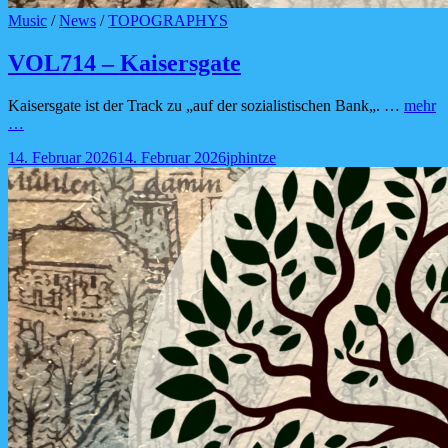
Cat
Music
/
News
/
TOPOGRAPHYS
Links
VOL714 – Kaisersgate
Kaisersgate ist der Track zu „auf der sozialistischen Bank„. …
mehr
VOL714
…
–
Posted-
By
Byline
14. Februar 2026
14. Februar 2026
jphintze
Kaisersgate
on
line