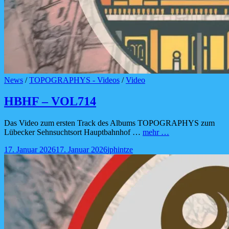
Cat
News
/
TOPOGRAPHYS - Videos
/
Video
Links
HBHF – VOL714
Das Video zum ersten Track des Albums TOPOGRAPHYS zum
HBHF
Lübecker Sehnsuchtsort Hauptbahnhof …
mehr …
–
Posted-
By
Byline
17. Januar 2026
17. Januar 2026
jphintze
VOL714
on
line