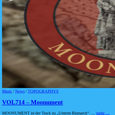
Cat
Music
/
News
/
TOPOGRAPHYS
Links
VOL714 – Moonument
VO
MOONUMENT ist der Track zu „Unterm Bismarck“. …
mehr …