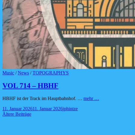
Cat
Music
/
News
/
TOPOGRAPHYS
Links
VOL 714 – HBHF
VOL
HBHF ist der Track im Hauptbahnhof. …
mehr …
714
Posted-
By
Byline
11. Januar 2026
11. Januar 2026
jphintze
–
on
Beitragsnavigation
line
Ältere Beiträge
HBHF