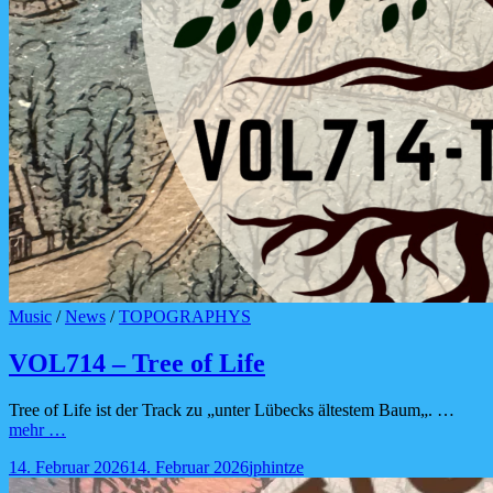
Cat
Music
/
News
/
TOPOGRAPHYS
Links
VOL714 – Tree of Life
Tree of Life ist der Track zu „unter Lübecks ältestem Baum„. …
VOL714
mehr …
–
Posted-
By
Byline
14. Februar 2026
14. Februar 2026
jphintze
Tree
on
line
of