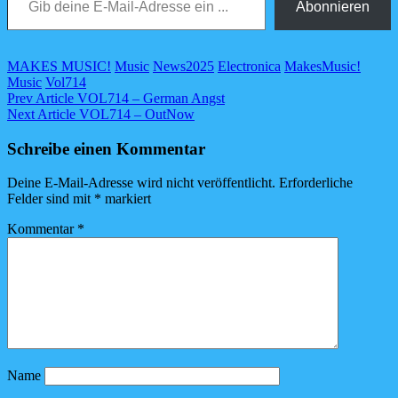
Abonnieren
Categories
Tags,
MAKES MUSIC!
Music
News
2025
Electronica
MakesMusic!
Music
Vol714
Beitragsnavigation
Previous
Prev Article
VOL714 – German Angst
Post
Next
Next Article
VOL714 – OutNow
Post
Schreibe einen Kommentar
Deine E-Mail-Adresse wird nicht veröffentlicht.
Erforderliche
Felder sind mit
*
markiert
Kommentar
*
Name