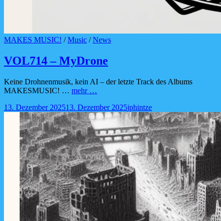
Cat
MAKES MUSIC!
/
Music
/
News
Links
VOL714 – MyDrone
Keine Drohnenmusik, kein AI – der letzte Track des Albums
VOL714
MAKESMUSIC! …
mehr …
–
Posted-
By
Byline
13. Dezember 2025
13. Dezember 2025
jphintze
MyDrone
on
line