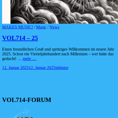
Cat
MAKES MUSIC!
/
Music
/
News
Links
VOL714 – 25
Einen freundlichen Gruß und spritziges Willkommen im neuen Jahr
2025. Schon ein Vierteljahrhundert nach Millenium – wer hätte das
VOL714
gedacht! …
mehr …
–
Posted-
By
Byline
12. Januar 2025
12. Januar 2025
jphintze
25
on
line
VOL714-FORUM