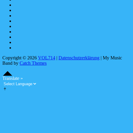
bandcamp
YouTube
Facebook
instagram
Pinterest
tiktok
youtubemusic
X
Linktree
Copyright © 2026
VOL714
|
Datenschutzerklärung
|
My Music
Band by
Catch Themes
Scroll
Scroll
Up
Up
S
c
o
l
l
U
Translate »
r
p