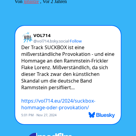
Von
jphintze
,
Vor 2 Jahren