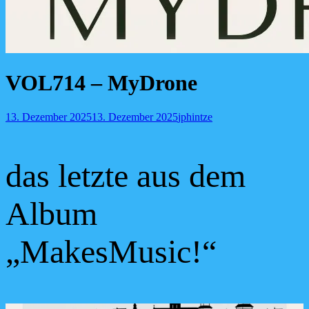
VOL714 – MyDrone
Posted-
By
Byline
13. Dezember 2025
13. Dezember 2025
jphintze
on
line
das letzte aus dem
Album
„MakesMusic!“