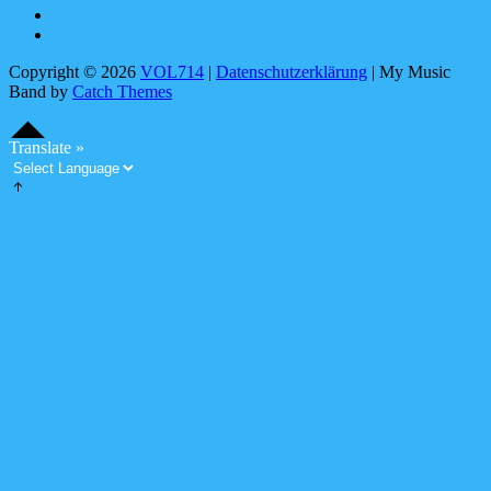
X
Linktree
Copyright © 2026
VOL714
|
Datenschutzerklärung
|
My Music
Band by
Catch Themes
Scroll
Scroll
Up
Up
S
c
o
l
l
U
Translate »
r
p