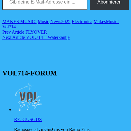
Abonnieren
Categories
Tags,
MAKES MUSIC!
Music
News
2025
Electronica
MakesMusic!
Vol714
Beitragsnavigation
Previous
Prev Article
FLYOVER
Post
Next
Next Article
VOL714 – Waterkantje
Post
VOL714-FORUM
RE: GUSGUS
Radiospecial zu GusGus von Radio Eins: