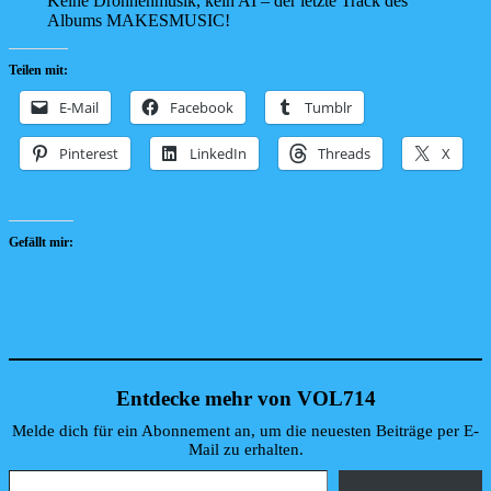
Keine Drohnenmusik, kein AI – der letzte Track des
Albums MAKESMUSIC!
Teilen mit:
E-Mail
Facebook
Tumblr
Pinterest
LinkedIn
Threads
X
Gefällt mir:
Entdecke mehr von VOL714
Melde dich für ein Abonnement an, um die neuesten Beiträge per E-
Mail zu erhalten.
Gib deine E-Mail-Adresse ein ...